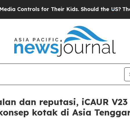
ir Kids. Should the US?
The Pentagon Is Posting 
alan dan reputasi, iCAUR V23
onsep kotak di Asia Tengga