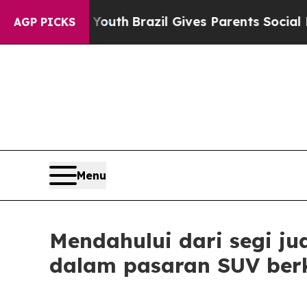
azil Gives Parents Social Media Controls for The
AGP PICKS
Menu
Mendahului dari segi ju
dalam pasaran SUV berk