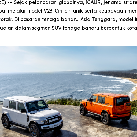
) -- Sejak pelancaran globalnya, iCAUR, jenama stra
obal melalui model V23. Ciri-ciri unik serta keupayaan m
ak. Di pasaran tenaga baharu Asia Tenggara, model in
 jualan dalam segmen SUV tenaga baharu berbentuk kotak